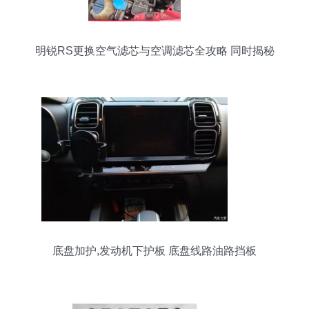
明锐RS更换空气滤芯与空调滤芯全攻略 同时揭秘
发动机挡板那些事
底盘加护,发动机下护板 底盘线路油路挡板