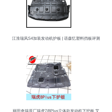
江淮瑞风S4加装发动机护板 | 语森忆塑料挡板评测
与安装指南
丽田奇瑞原厂瑞虎7/8Plus立体款发动机下护板 艾