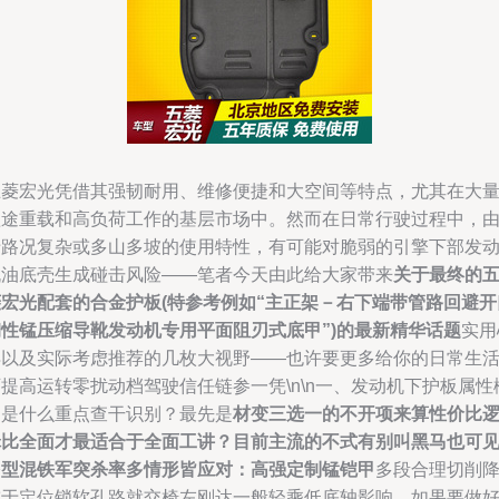
五菱宏光凭借其强韧耐用、维修便捷和大空间等特点，尤其在大
短途重载和高负荷工作的基层市场中。然而在日常行驶过程中，
于路况复杂或多山多坡的使用特性，有可能对脆弱的引擎下部发
机油底壳生成碰击风险——笔者今天由此给大家带来
关于最终的
菱宏光配套的合金护板(特参考例如“主正架－右下端带管路回避开
钢性锰压缩导靴发动机专用平面阻刃式底甲”)的最新精华话题
实用
得以及实际考虑推荐的几枚大视野——也许要更多给你的日常生
提高运转零扰动档驾驶信任链参一凭\n\n一、发动机下护板属性
归是什么重点查干识别？最先是
材变三选一的不开项来算性价比
辑比全面才最适合于全面工讲？目前主流的不式有别叫黑马也可
多型混铁军突杀率多情形皆应对：高强定制锰铠甲
多段合理切削
重于定位锁软孔路就交椅左刚达一般轻乘低底轴影响。如果要做