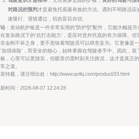
驾驶意识才是根本
：无论装多坚固的护板，
良好的驾驶习惯
对路况的预判
才是避免托底最有效的方法。遇到不明路况应
速慢行、谨慎通过，切勿盲目自信。
结论
：发动机护板是一件非常实用的“防护型”配件，它能大幅提升
盘在复杂路况下的‘抗打击能力’，是应对意外托底的有力保障。但
并非金刚不坏之身，更不意味着驾驶员可以肆意妄为。它更像是
份‘加强保险’，而安全的核心，始终掌握在驾驶者手中。因此，装
护板，心里可以更踏实，但眼里仍需时刻关注路况，这才是真正
爱车之道。
若转载，请注明出处：http://www.qvtkj.com/product/33.html
新时间：2026-08-07 12:24:28