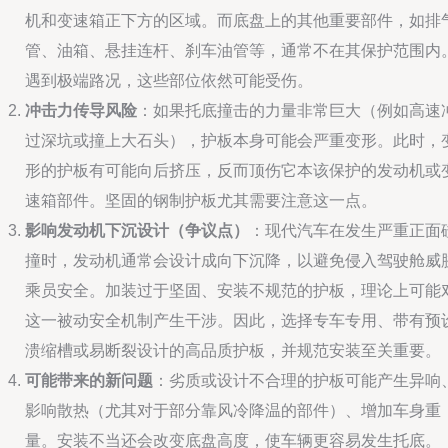
机和变速箱正下方的区域。而底盘上的其他重要部件，如排
管、油箱、悬挂连杆、刹车油管等，通常不在其保护范围内
遇到极端路况，这些部位依然可能受伤。
冲击力传导风险
：如果托底撞击的力量非常巨大（例如高速
过深坑或撞上大石头），护板本身可能会严重变形。此时，
形的护板有可能向后挤压，反而顶伤它本该保护的发动机或
速箱部件。坚固的钢制护板尤其需要注意这一点。
影响发动机下沉设计（争议点）
：现代汽车在发生严重正面
撞时，发动机通常会设计成向下沉降，以避免侵入驾驶舱威
乘员安全。加装过于坚固、安装不规范的护板，理论上可能
这一被动安全机制产生干涉。因此，选择专车专用、带有预
溃缩槽或易断裂设计的高品质护板，并规范安装至关重要。
可能带来的新问题
：劣质或设计不合理的护板可能产生异响
影响散热（尤其对于部分靠风冷降温的部件）、增加车身重
量。安装不当还会改变底盘高度，使车辆更容易发生托底。