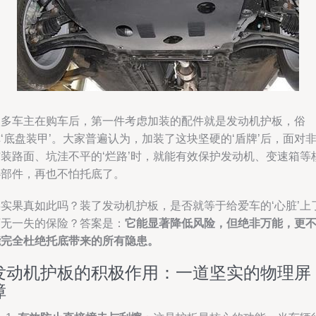
很多车主在购车后，第一件考虑加装的配件就是发动机护板，俗
‘底盘装甲’。大家普遍认为，加装了这块坚硬的‘盾牌’后，面对
铺装路面、坑洼不平的‘烂路’时，就能有效保护发动机、变速箱等
心部件，再也不怕托底了。
事实果真如此吗？装了发动机护板，是否就等于给爱车的‘心脏’上
万无一失的保险？答案是：
它能显著降低风险，但绝非万能，更
能完全杜绝托底带来的所有隐患。
发动机护板的积极作用：一道坚实的物理屏
障