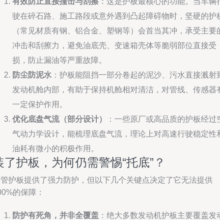
有效防止直接撞击与刮擦
：这是护板最核心的功能。当车辆
驶在碎石路、施工路段或意外遇到凸起障碍物时，坚硬的护
（常见材质有钢、铝合金、塑钢等）会首当其冲，承受主要
冲击和刮擦力，避免油底壳、变速箱壳体等脆弱部位直接受
损，防止漏油等严重故障。
防尘防泥水
：护板能阻挡一部分卷起的泥沙、污水直接溅射
发动机舱内部，有助于保持机舱相对清洁，对管线、传感器
一定保护作用。
优化底盘气流（部分设计）
：一些原厂或高品质的护板经过
气动力学设计，能梳理底盘气流，理论上对高速行驶稳定性
油耗有微小的积极作用。
装了护板，为何仍需警惕“托底”？
尽管护板提供了强力防护，但以下几个关键点决定了它无法提供
00%的保障：
防护有死角，并非全覆盖
：绝大多数发动机护板主要覆盖发